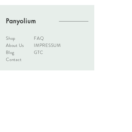
Panyolium
Shop
FAQ
About Us
IMPRESSUM
Blog
GTC
Contact
info@panyolium.hu
Office: 4913 Panyola,
Mezövég utca 35.
Manufacture: 4913 Panyola,
Veszprémi utca 73.
Tel:
+3630 626 8960