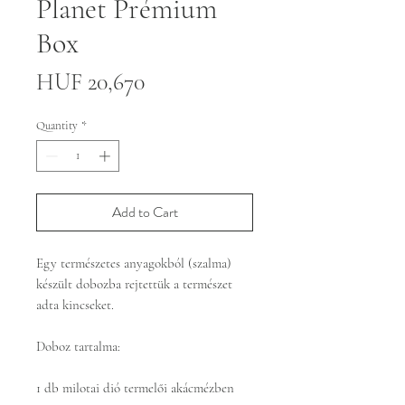
Planet Prémium
Box
Price
HUF 20,670
Quantity
*
Add to Cart
Egy természetes anyagokból (szalma)
készült dobozba rejtettük a természet
adta kincseket.
Doboz tartalma:
1 db milotai dió termelői akácmézben