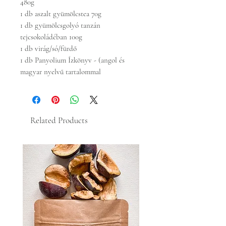
480g
1 db aszalt gyümölcstea 70g
1 db gyümölcsgolyó tanzán
tejcsokoládéban 100g
1 db virág/só/fürdő
1 db Panyolium Ízkönyv - (angol és
magyar nyelvű tartalommal
Related Products